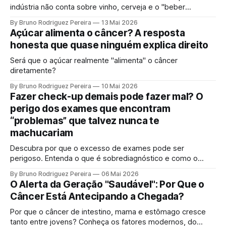
indústria não conta sobre vinho, cerveja e o "beber
socialmente". Entenda o mecanismo genético e por que a
By Bruno Rodriguez Pereira
13 Mai 2026
ciência moderna não sustenta mais a ideia de uma "dose
Açúcar alimenta o câncer? A resposta
segura".
honesta que quase ninguém explica direito
Será que o açúcar realmente "alimenta" o câncer
diretamente?
By Bruno Rodriguez Pereira
10 Mai 2026
Fazer check-up demais pode fazer mal? O
perigo dos exames que encontram
“problemas” que talvez nunca te
machucariam
Descubra por que o excesso de exames pode ser
perigoso. Entenda o que é sobrediagnóstico e como o
"check-up inteligente" protege sua saúde de tratamentos
By Bruno Rodriguez Pereira
06 Mai 2026
desnecessários e ansiedade.
O Alerta da Geração "Saudável": Por Que o
Câncer Está Antecipando a Chegada?
Por que o câncer de intestino, mama e estômago cresce
tanto entre jovens? Conheça os fatores modernos, do