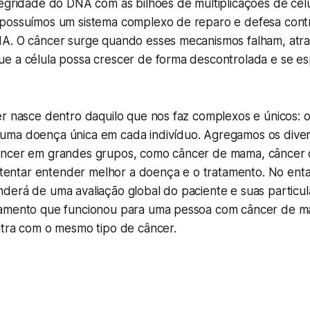
tegridade do DNA com as bilhões de multiplicações de cé
possuímos um sistema complexo de reparo e defesa contr
A. O câncer surge quando esses mecanismos falham, atr
e a célula possa crescer de forma descontrolada e se es
er nasce dentro daquilo que nos faz complexos e únicos: 
ma doença única em cada indivíduo. Agregamos os diver
ncer em grandes grupos, como câncer de mama, câncer d
e tentar entender melhor a doença e o tratamento. No ent
derá de uma avaliação global do paciente e suas particu
tamento que funcionou para uma pessoa com câncer de 
utra com o mesmo tipo de câncer.