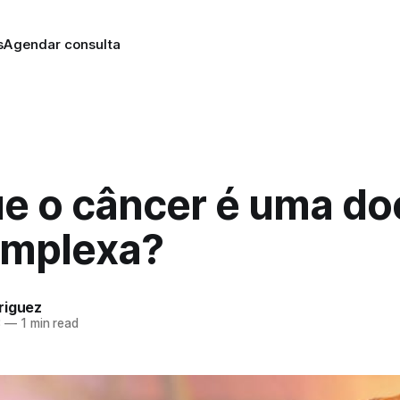
s
Agendar consulta
ue o câncer é uma d
omplexa?
riguez
3
—
1 min read