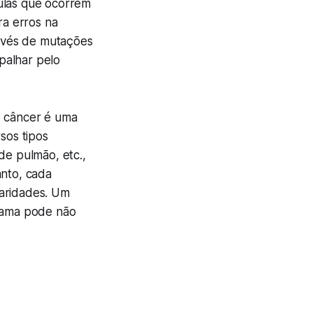
lulas que ocorrem
a erros na
avés de mutações
palhar pelo
o câncer é uma
sos tipos
e pulmão, etc.,
anto, cada
laridades. Um
mama pode não