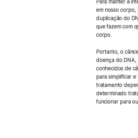
Para manter a in
em nosso corpo, 
duplicação do DN
que fazem com qu
corpo.
Portanto, o cânc
doença do DNA, u
conhecidos de câ
para simplificar 
tratamento depen
determinado tra
funcionar para o