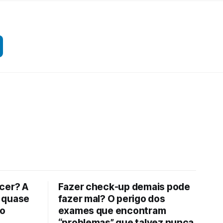
cer? A
Fazer check-up demais pode
 quase
fazer mal? O perigo dos
to
exames que encontram
“problemas” que talvez nunca