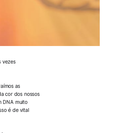
s vezes
raímos as
da cor dos nossos
um DNA muito
sso é de vital