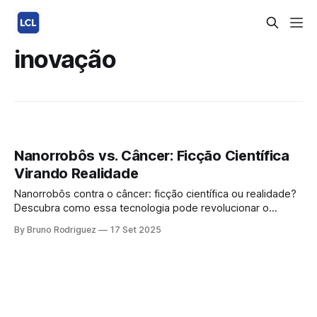
inovação
Nanorrobôs vs. Câncer: Ficção Científica
Virando Realidade
Nanorrobôs contra o câncer: ficção científica ou realidade?
Descubra como essa tecnologia pode revolucionar o
tratamento oncológico, com mais precisão e menos efeitos
By Bruno Rodriguez
17 Set 2025
colaterais. A cena parece saída de um filme futurista:
pequenos robôs navegando dentro do corpo humano para
localizar e destruir células doentes. Mas o que antes era