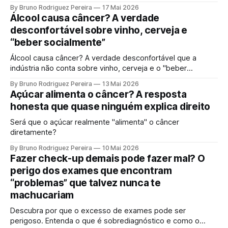
por trás da gordura visceral, inflamação crônica e
By Bruno Rodriguez Pereira
17 Mai 2026
desequilíbrio hormonal que alimentam tumores.
Álcool causa câncer? A verdade
desconfortável sobre vinho, cerveja e
“beber socialmente”
Álcool causa câncer? A verdade desconfortável que a
indústria não conta sobre vinho, cerveja e o "beber
socialmente". Entenda o mecanismo genético e por que a
By Bruno Rodriguez Pereira
13 Mai 2026
ciência moderna não sustenta mais a ideia de uma "dose
Açúcar alimenta o câncer? A resposta
segura".
honesta que quase ninguém explica direito
Será que o açúcar realmente "alimenta" o câncer
diretamente?
By Bruno Rodriguez Pereira
10 Mai 2026
Fazer check-up demais pode fazer mal? O
perigo dos exames que encontram
“problemas” que talvez nunca te
machucariam
Descubra por que o excesso de exames pode ser
perigoso. Entenda o que é sobrediagnóstico e como o