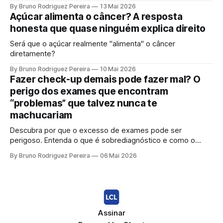
socialmente". Entenda o mecanismo genético e por que a
By Bruno Rodriguez Pereira
13 Mai 2026
ciência moderna não sustenta mais a ideia de uma "dose
Açúcar alimenta o câncer? A resposta
segura".
honesta que quase ninguém explica direito
Será que o açúcar realmente "alimenta" o câncer
diretamente?
By Bruno Rodriguez Pereira
10 Mai 2026
Fazer check-up demais pode fazer mal? O
perigo dos exames que encontram
“problemas” que talvez nunca te
machucariam
Descubra por que o excesso de exames pode ser
perigoso. Entenda o que é sobrediagnóstico e como o
"check-up inteligente" protege sua saúde de tratamentos
By Bruno Rodriguez Pereira
06 Mai 2026
desnecessários e ansiedade.
Assinar