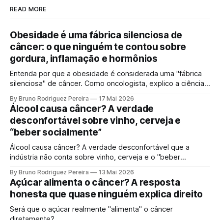
READ MORE
Obesidade é uma fábrica silenciosa de
câncer: o que ninguém te contou sobre
gordura, inflamação e hormônios
Entenda por que a obesidade é considerada uma "fábrica
silenciosa" de câncer. Como oncologista, explico a ciência
por trás da gordura visceral, inflamação crônica e
By Bruno Rodriguez Pereira
17 Mai 2026
desequilíbrio hormonal que alimentam tumores.
Álcool causa câncer? A verdade
desconfortável sobre vinho, cerveja e
“beber socialmente”
Álcool causa câncer? A verdade desconfortável que a
indústria não conta sobre vinho, cerveja e o "beber
socialmente". Entenda o mecanismo genético e por que a
By Bruno Rodriguez Pereira
13 Mai 2026
ciência moderna não sustenta mais a ideia de uma "dose
Açúcar alimenta o câncer? A resposta
segura".
honesta que quase ninguém explica direito
Será que o açúcar realmente "alimenta" o câncer
diretamente?